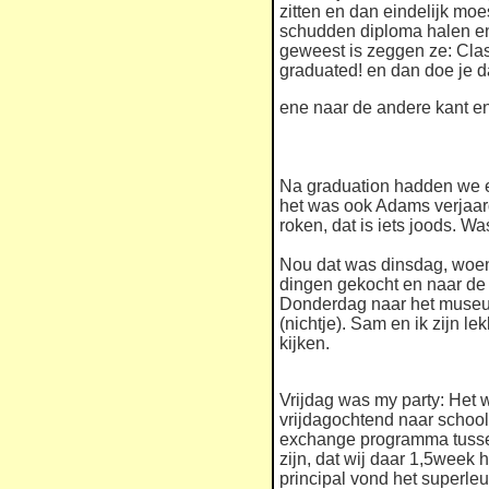
zitten en dan eindelijk mo
schudden diploma halen en
geweest is zeggen ze: Class
graduated! en dan doe je d
ene naar de andere kant en 
Na graduation hadden we 
het was ook Adams verjaar
roken, dat is iets joods. Wa
Nou dat was dinsdag, woe
dingen gekocht en naar de 
Donderdag naar het museu
(nichtje). Sam en ik zijn l
kijken.
Vrijdag was my party: Het 
vrijdagochtend naar school,
exchange programma tusse
zijn, dat wij daar 1,5week
principal vond het superle