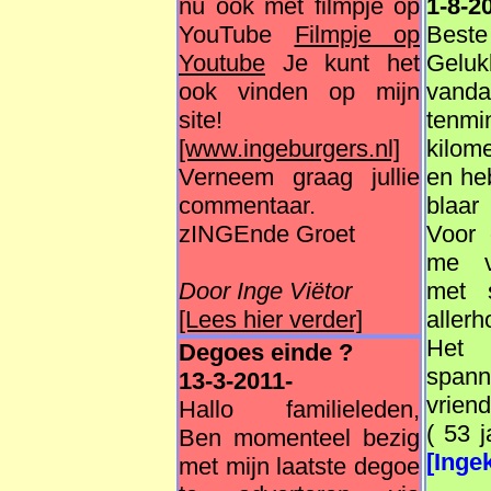
nu ook met filmpje op
1-8-2
YouTube
Filmpje op
Beste
Youtube
Je kunt het
Gelu
ook vinden op mijn
van
site!
ten
[www.ingeburgers.nl]
kilom
Verneem graag jullie
en heb
commentaar.
blaar 
zINGEnde Groet
Voor 
me vo
Door Inge Viëtor
met 
[Lees hier verder]
aller
Het 
Degoes einde ?
span
13-3-2011-
vriend
Hallo familieleden,
( 53 j
Ben momenteel bezig
[Ingek
met mijn laatste degoe