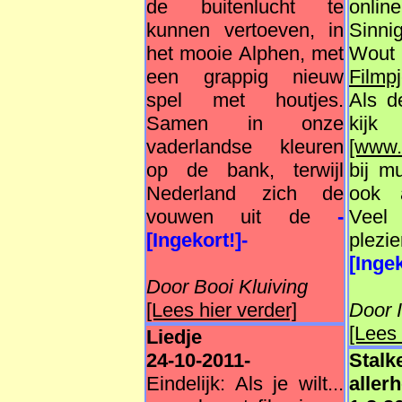
de buitenlucht te
onlin
kunnen vertoeven, in
Sinn
het mooie Alphen, met
Wout
een grappig nieuw
Film
spel met houtjes.
Als d
Samen in onze
k
vaderlandse kleuren
[www.
op de bank, terwijl
bij m
Nederland zich de
ook a
vouwen uit de
-
Veel 
[Ingekort!]-
ple
[Ingek
Door Booi Kluiving
[Lees hier verder]
Door 
[Lees 
Liedje
24-10-2011-
Sta
Eindelijk: Als je wilt...
aller