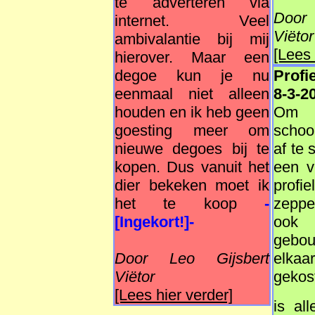
te adverteren via
Door
internet. Veel
Viëtor
ambivalantie bij mij
[Lees 
hierover. Maar een
degoe kun je nu
Profi
eenmaal niet alleen
8-3-2
houden en ik heb geen
O
goesting meer om
schoo
nieuwe degoes bij te
af te 
kopen. Dus vanuit het
een v
dier bekeken moet ik
profi
het te koop
-
zeppe
[Ingekort!]-
ook 
gebou
Door Leo Gijsbert
elkaa
Viëtor
gekos
[Lees hier verder]
is all