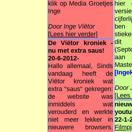
klik op Media Groetjes
hier 
Inge
versi
cijferl
Door Inge Viëtor
ben 
[Lees hier verder]
stiek
dit
De Viëtor kroniek -
(Sept
nu met extra saus!
aa
20-6-2012-
Mast
Hallo allemaal, Sinds
[Ingek
vandaag heeft de
Viëtor kroniek wat
Door 
extra "saus" gekregen:
[Lees 
de website was
inmiddels wat
nieu
verouderd en werkte
yout
niet meer lekker in
22-1-
nieuwere browsers.
Film