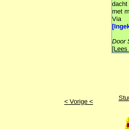
dacht
met mi
Via
[Ingek
Door S
[Lees 
Stu
< Vorige <