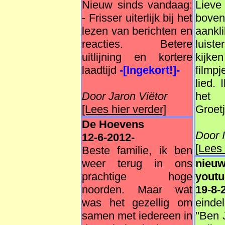
Nieuw sinds vandaag:
Lieve
- Frisser uiterlijk bij het
bove
lezen van berichten en
aank
reacties. Betere
luist
uitlijning en kortere
kijke
laadtijd
-[Ingekort!]-
filmp
lied. 
Door Jaron Viëtor
het 
[Lees hier verder]
Groet
De Hoevens
Door 
12-6-2012-
[Lees 
Beste familie, ik ben
weer terug in ons
nieu
prachtige hoge
yout
noorden. Maar wat
19-8-
was het gezellig om
einde
samen met iedereen in
"Ben 